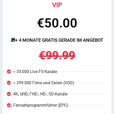
VIP
€50.00
🎁+ 4 MONATE GRATIS GERADE IM ANGEBOT
€99.99
+ 33.000 Live-TV-Kanäle
+ 299.000 Filme und Serien (VOD)
4K, UHD, FHD-, HD-, SD-Kanäle
Fernsehprogrammführer (EPG)