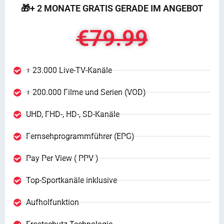
🎁+ 2 MONATE GRATIS GERADE IM ANGEBOT
€79.99
+ 23.000 Live-TV-Kanäle
+ 200.000 Filme und Serien (VOD)
UHD, FHD-, HD-, SD-Kanäle
Fernsehprogrammführer (EPG)
Pay Per View ( PPV )
Top-Sportkanäle inklusive
Aufholfunktion