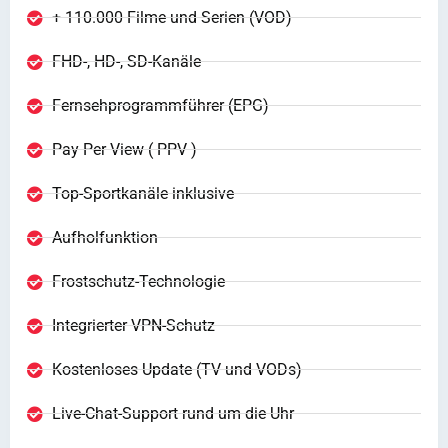
+ 110.000 Filme und Serien (VOD)
FHD-, HD-, SD-Kanäle
Fernsehprogrammführer (EPG)
Pay Per View ( PPV )
Top-Sportkanäle inklusive
Aufholfunktion
Frostschutz-Technologie
Integrierter VPN-Schutz
Kostenloses Update (TV und VODs)
Live-Chat-Support rund um die Uhr