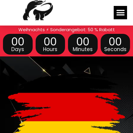
Skip
Me
to
content
Weihnachts ⚡ Sonderangebot: 50 % Rabatt
00
00
00
00
Days
Hours
Minutes
Seconds