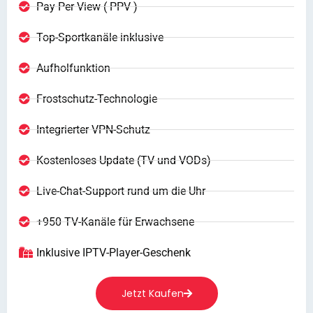
Pay Per View ( PPV )
Top-Sportkanäle inklusive
Aufholfunktion
Frostschutz-Technologie
Integrierter VPN-Schutz
Kostenloses Update (TV und VODs)
Live-Chat-Support rund um die Uhr
+950 TV-Kanäle für Erwachsene
Inklusive IPTV-Player-Geschenk
Jetzt Kaufen