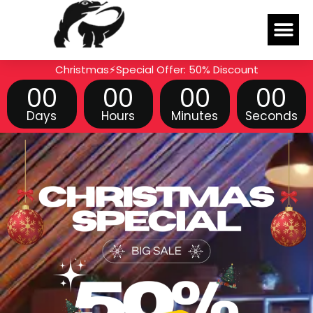
Skip
Me
to
content
Christmas⚡Special Offer: 50% Discount
00
00
00
00
Days
Hours
Minutes
Seconds