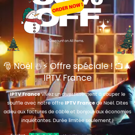
🎅 Noël ☃️⚡ Offre spéciale ! 📺🎄
IPTV France
IPTV France
Vivez un divertissement à couper le
souffle avec notre offre
IPTV France
de Noël. Dites
adieu aux factures de câble et bonjour aux économies
inquiétantes. Durée limitée seulement !